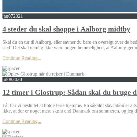
jan
07
2021
4 steder du skal shoppe i Aalborg midtby
Skal du en tur til Aalborg, eller savner du bare en oversigt over de be
sted! Det skal nemlig ikke være nogen hemmelighed, at Aalborg gemm
Continue Reading...
jul
08
2020
12 timer i Glostrup: Sådan skal du bruge 
I år har vi besluttet at holde ferie hjemme. En såkaldt staycation er a
ikke, at der er noget mere skønt end Danmark om sommeren, og jeg dr
Continue Reading...