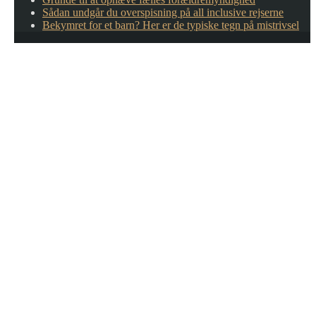
Sådan undgår du overspisning på all inclusive rejserne
Bekymret for et barn? Her er de typiske tegn på mistrivsel