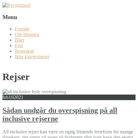
Menu
Forside
Om bloggen
Biler
Fest
Regnskab
Ikke kategoriseret
Rejser
feb
10
2021
Sådan undgår du overspisning på all
inclusive rejserne
All inclusive rejser kan være en rigtig fristende ferieform for mange
danskere, der enten vil spare på budgettet eller bare have den ekstra