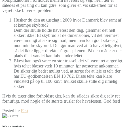
komplikationer i forholdet mellem havefest og vejr. Men der er
således et par ting du kan gøre, som giver en vis sikkerhed for at
vejret ikke bliver et problem:
Husker du den augustdag i 2009 hvor Danmark blev ramt af
et kæmpe skybrud?
Dem der skulle holde havefest den dag, glemmer det helt
sikkert ikke! Et skybrud af de dimensioner, vil det nærmest
være umuligt at sikre sig mod, men man kan godt sikre sig
mod mindre skybrud. Det gør man ved at få hævet teltgulvet,
så det ikke ligger direkte på græsplænen. På den måde er der
plads til at vandet kan løbe under teltet.
Blæst kan også være en stor trussel, det vil være ret ærgerligt,
hvis teltet blæser væk 10 minutter, før gæsterne ankommer.
Du sikrer dig bedst muligt ved, at sørge for at leje et telt, der
har EU-godkendelsen EN 13 782. Disse telte kan klare
vindstød på op til 100 km/t, hvilket skulle stille dig rimelig
sikkert.
Hvis du tager dine forholdsregler, kan du således sikre dig selv ret
fornuftigt, mod nogle af de største trusler for havefesten. God fest!
Posted in:
Fest
More Articles