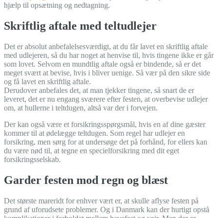
hjælp til opsætning og nedtagning.
Skriftlig aftale med teltudlejer
Det er absolut anbefalelsesværdigt, at du får lavet en skriftlig aftale
med udlejeren, så du har noget at henvise til, hvis tingene ikke er går
som lovet. Selvom en mundtlig aftale også er bindende, så er det
meget svært at bevise, hvis i bliver uenige. Så vær på den sikre side
og få lavet en skriftlig aftale.
Derudover anbefales det, at man tjekker tingene, så snart de er
leveret, det er nu engang sværere efter festen, at overbevise udlejer
om, at hullerne i teltdugen, altså var der i forvejen.
Der kan også være et forsikringsspørgsmål, hvis en af dine gæster
kommer til at ødelægge teltdugen. Som regel har udlejer en
forsikring, men sørg for at undersøge det på forhånd, for ellers kan
du være nød til, at tegne en specielforsikring med dit eget
forsikringsselskab.
Garder festen mod regn og blæst
Det største mareridt for enhver vært er, at skulle aflyse festen på
grund af uforudsete problemer. Og i Danmark kan der hurtigt opstå